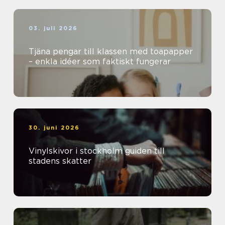
03. juli 2026
Tjäna pengar till klassen med toapapper
– enkla idéer som faktiskt fungerar
30. juni 2026
Vinylskivor i stockholm guiden till
stadens skatter