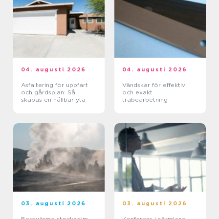
04. augusti 2026
04. augusti 2026
Asfaltering för uppfart
Vändskär för effektiv
och gårdsplan: Så
och exakt
skapas en hållbar yta
träbearbetning
03. augusti 2026
03. augusti 2026
Bergvärme stockholm
Konferens i sörmland