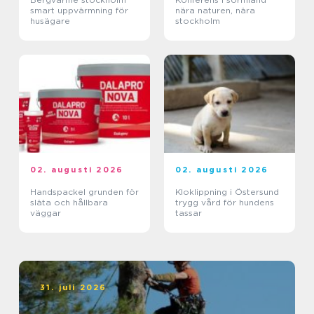
smart uppvärmning för
nära naturen, nära
husägare
stockholm
02. augusti 2026
02. augusti 2026
Handspackel grunden för
Kloklippning i Östersund
släta och hållbara
trygg vård för hundens
väggar
tassar
31. juli 2026