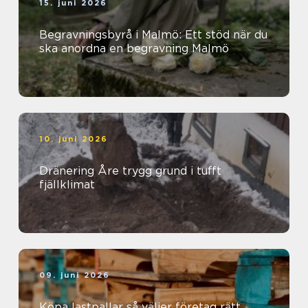
15. juni 2026
Begravningsbyrå i Malmö: Ett stöd när du
ska anordna en begravning Malmö
10. juni 2026
Dränering Åre trygg grund i tufft
fjällklimat
09. juni 2026
Köpa lastpallar så väljer företag rätt