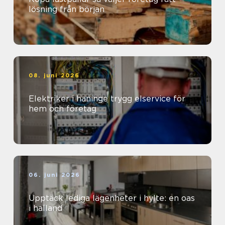
lösning från början
08. juni 2026
Elektriker i haninge trygg elservice för
hem och företag
06. juni 2026
Upptäck lediga lägenheter i hylte: en oas
i halland