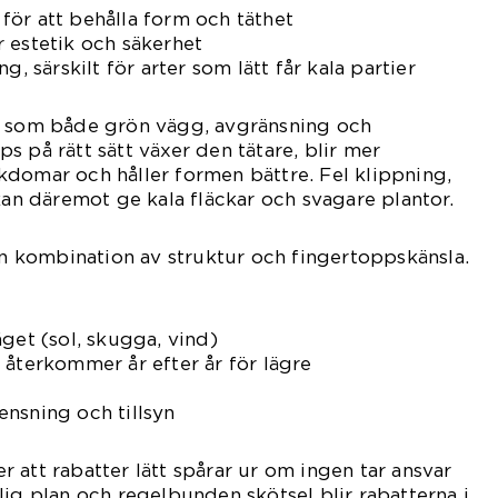
ör att behålla form och täthet
 estetik och säkerhet
g, särskilt för arter som lätt får kala partier
r som både grön vägg, avgränsning och
s på rätt sätt växer den tätare, blir mer
domar och håller formen bättre. Fel klippning,
kan däremot ge kala fläckar och svagare plantor.
 en kombination av struktur och fingertoppskänsla.
äget (sol, skugga, vind)
 återkommer år efter år för lägre
nsning och tillsyn
 att rabatter lätt spårar ur om ingen tar ansvar
lig plan och regelbunden skötsel blir rabatterna i