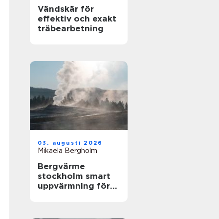
Vändskär för
effektiv och exakt
träbearbetning
03. augusti 2026
Mikaela Bergholm
Bergvärme
stockholm smart
uppvärmning för
husägare