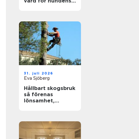
vård för hundens
tassar
31. juli 2026
Eva Sjöberg
Hållbart skogsbruk
så förenas
lönsamhet,
naturvärden och
framtidsansvar