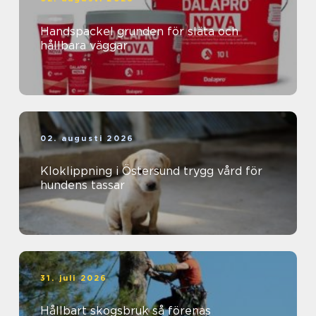
Handspackel grunden för släta och
hållbara väggar
02. augusti 2026
Kloklippning i Östersund trygg vård för
hundens tassar
31. juli 2026
Hållbart skogsbruk så förenas