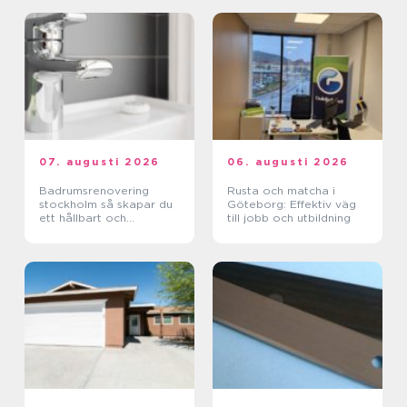
07. augusti 2026
06. augusti 2026
Badrumsrenovering
Rusta och matcha i
stockholm så skapar du
Göteborg: Effektiv väg
ett hållbart och
till jobb och utbildning
funktionellt badrum