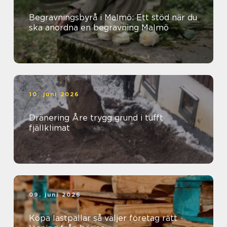
Begravningsbyrå i Malmö: Ett stöd när du
ska anordna en begravning Malmö
10. juni 2026
Dränering Åre trygg grund i tufft
fjällklimat
09. juni 2026
Köpa lastpallar så väljer företag rätt