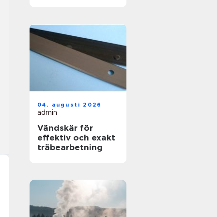
skapas en hållbar
yta
04. augusti 2026
admin
Vändskär för
effektiv och exakt
träbearbetning