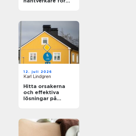
hantverkare för
hem och fasad
12. juli 2026
Karl Lindgren
Hitta orsakerna
och effektiva
lösningar på
unken lukt från
krypgrund i ditt
hus