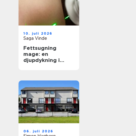
10. juli 2026
Saga Vinde
Fettsugning
mage: en
djupdykning i
metoden
06. juli 2026