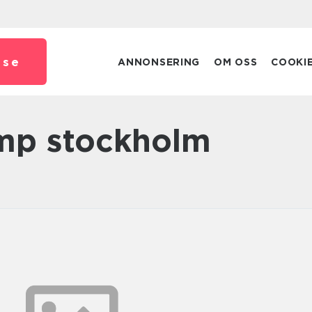
.
se
ANNONSERING
OM OSS
COOKI
ump stockholm