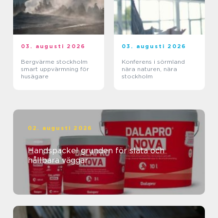
03. augusti 2026
03. augusti 2026
Bergvärme stockholm
Konferens i sörmland
smart uppvärmning för
nära naturen, nära
husägare
stockholm
02. augusti 2026
Handspackel grunden för släta och
hållbara väggar