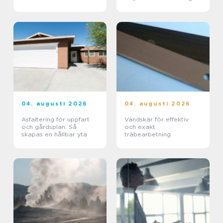
funktionellt badrum
04. augusti 2026
04. augusti 2026
Asfaltering för uppfart
Vändskär för effektiv
och gårdsplan: Så
och exakt
skapas en hållbar yta
träbearbetning