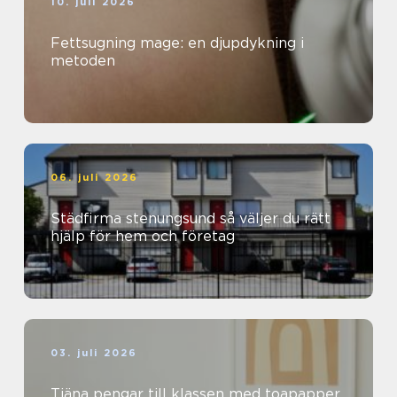
10. juli 2026
Fettsugning mage: en djupdykning i
metoden
06. juli 2026
Städfirma stenungsund så väljer du rätt
hjälp för hem och företag
03. juli 2026
Tjäna pengar till klassen med toapapper