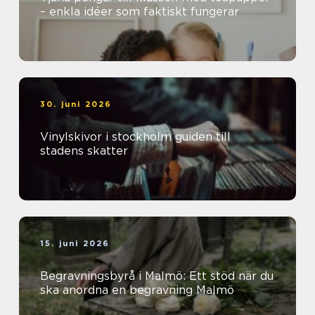
– enkla idéer som faktiskt fungerar
30. juni 2026
Vinylskivor i stockholm guiden till
stadens skatter
15. juni 2026
Begravningsbyrå i Malmö: Ett stöd när du
ska anordna en begravning Malmö