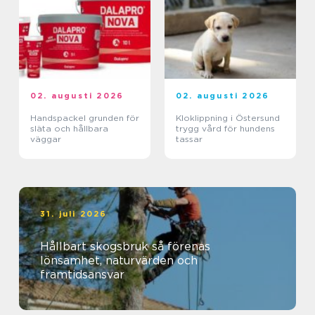
02. augusti 2026
02. augusti 2026
Handspackel grunden för
Kloklippning i Östersund
släta och hållbara
trygg vård för hundens
väggar
tassar
31. juli 2026
Hållbart skogsbruk så förenas
lönsamhet, naturvärden och
framtidsansvar