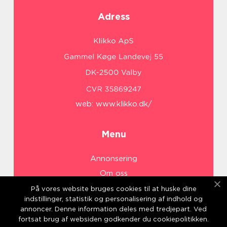
Adress
web:
www.klikko.dk/
Menu
Annonsering
Om oss
Cookies
På vores website bruges cookies til at huske dine
indstillinger, statistik og personalisering af indhold og
Kontakta oss
annoncer. Denne information deles med tredjepart. Ved
Sitemap
fortsat brug af websiden godkender du cookiepolitikken.