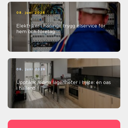
08. juni 2026
Elektriker i haninge trygg elservice för
hem och företag
06. juni 2026
Upptäck lediga lägenheter i hylte: en oas
i halland