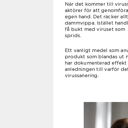
När det kommer till viruss
aktörer för att genomföra
egen hand. Det räcker all
dammvippa. Istället handl
få bukt med viruset som
spr
Ett vanligt medel som anv
produkt som blandas ut me
har dokumenterad effekt 
anledningen till varför de
virus