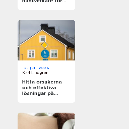
hantverkare för
hem och fasad
12. juli 2026
Karl Lindgren
Hitta orsakerna
och effektiva
lösningar på
unken lukt från
krypgrund i ditt
hus