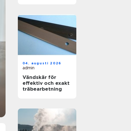
skapas en hållbar
yta
04. augusti 2026
admin
Vändskär för
effektiv och exakt
träbearbetning