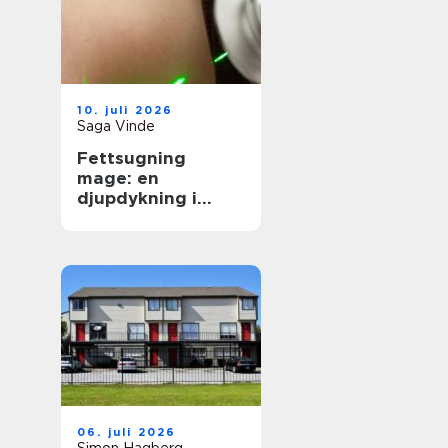
10. juli 2026
Saga Vinde
Fettsugning
mage: en
djupdykning i
metoden
06. juli 2026