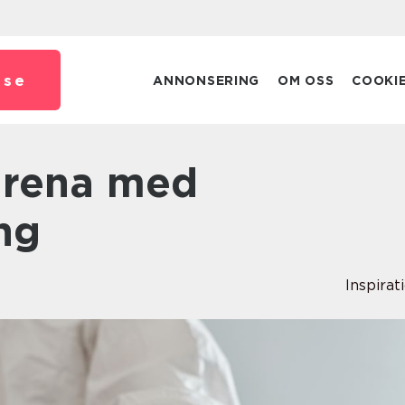
.
se
ANNONSERING
OM OSS
COOKI
ng
Inspirat