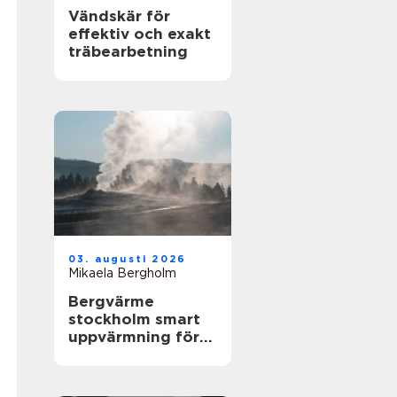
Vändskär för
effektiv och exakt
träbearbetning
03. augusti 2026
Mikaela Bergholm
Bergvärme
stockholm smart
uppvärmning för
husägare