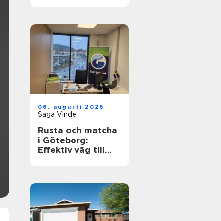
hållbart och
funktionellt
badrum
06. augusti 2026
Saga Vinde
Rusta och matcha
i Göteborg:
Effektiv väg till
jobb och
utbildning