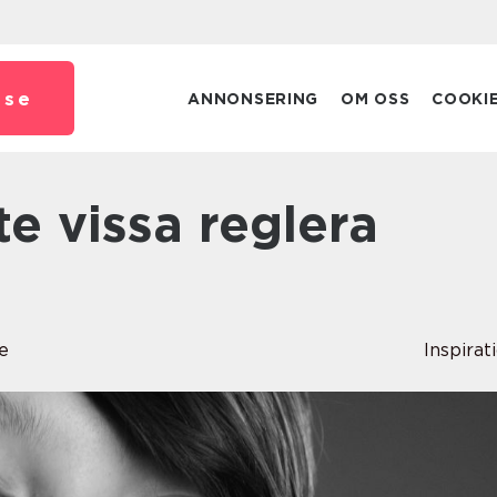
.
se
ANNONSERING
OM OSS
COOKI
e
Inspirat