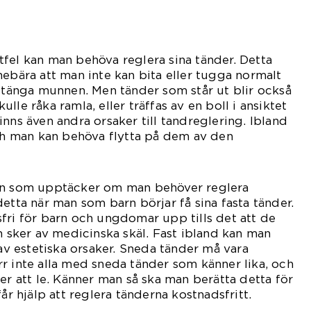
fel kan man behöva reglera sina tänder. Detta
nebära att man inte kan bita eller tugga normalt
 stänga munnen. Men tänder som står ut blir också
lle råka ramla, eller träffas av en boll i ansiktet
nns även andra orsaker till tandreglering. Ibland
och man kan behöva flytta på dem av den
aken.
en som upptäcker om man behöver reglera
etta när man som barn börjar få sina fasta tänder.
fri för barn och ungdomar upp tills det att de
n sker av medicinska skäl. Fast ibland kan man
 av estetiska orsaker. Sneda tänder må vara
r inte alla med sneda tänder som känner lika, och
er att le. Känner man så ska man berätta detta för
får hjälp att reglera tänderna kostnadsfritt.