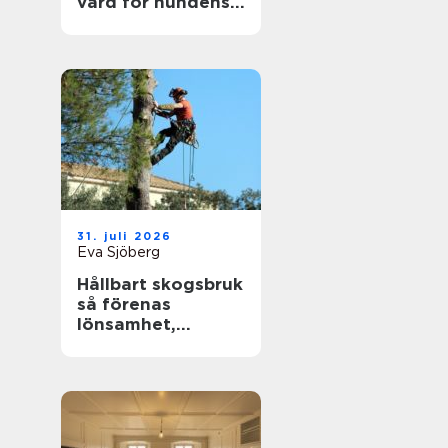
vård för hundens
tassar
31. juli 2026
Eva Sjöberg
Hållbart skogsbruk
så förenas
lönsamhet,
naturvärden och
framtidsansvar