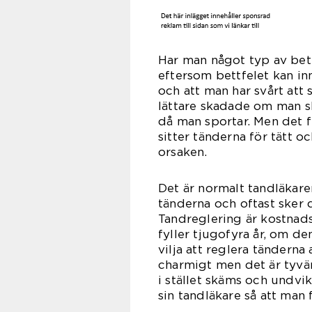
Har man något typ av bett
eftersom bettfelet kan in
och att man har svårt att
lättare skadade om man sku
då man sportar. Men det fi
sitter tänderna för tätt 
ors
Det är normalt tandläkar
tänderna och oftast sker d
Tandreglering är kostnads
fyller tjugofyra år, om de
vilja att reglera tänderna
charmigt men det är tyvär
i stället skäms och undvik
sin tandläkare så att man 