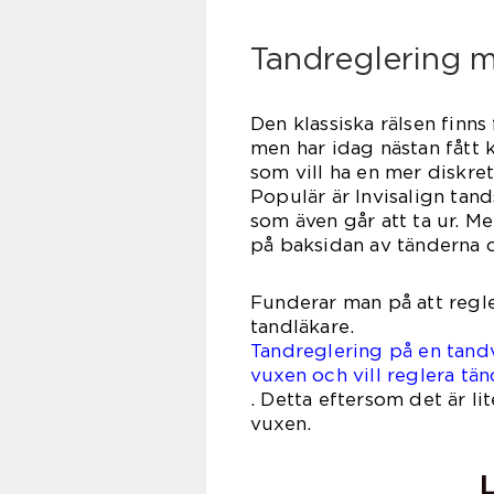
Tandreglering m
Den klassiska rälsen finn
men har idag nästan fått 
som vill ha en mer diskret 
Populär är Invisalign tan
som även går att ta ur. Me
på baksidan av tänderna o
Funderar man på att regl
tandläkare.
Tandreglering på en tandvå
vuxen och vill reglera tä
. Detta eftersom det är li
vuxen.
L