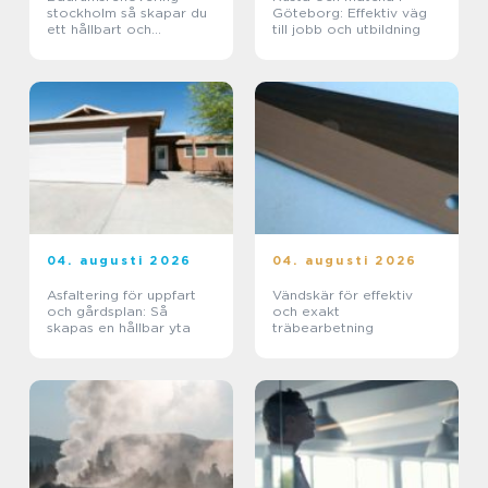
stockholm så skapar du
Göteborg: Effektiv väg
ett hållbart och
till jobb och utbildning
funktionellt badrum
04. augusti 2026
04. augusti 2026
Asfaltering för uppfart
Vändskär för effektiv
och gårdsplan: Så
och exakt
skapas en hållbar yta
träbearbetning