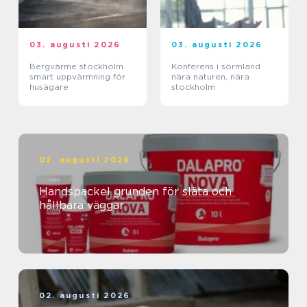
03. augusti 2026
03. augusti 2026
Bergvärme stockholm
Konferens i sörmland
smart uppvärmning för
nära naturen, nära
husägare
stockholm
02. augusti 2026
Handspackel grunden för släta och
hållbara väggar
02. augusti 2026