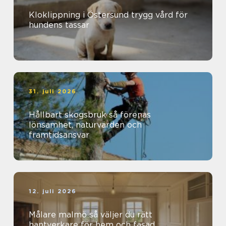
Kloklippning i Östersund trygg vård för
hundens tassar
31. juli 2026
Hållbart skogsbruk så förenas
lönsamhet, naturvärden och
framtidsansvar
12. juli 2026
Målare malmö så väljer du rätt
hantverkare för hem och fasad