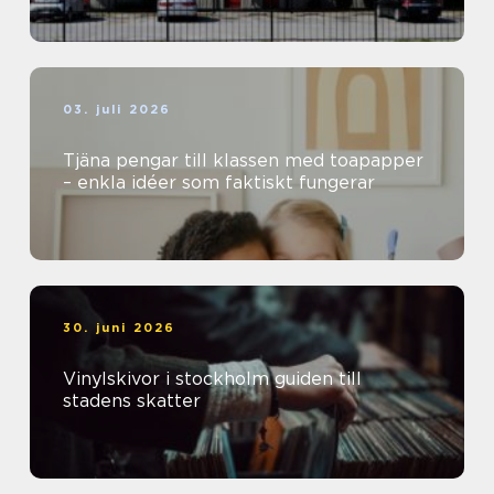
03. juli 2026
Tjäna pengar till klassen med toapapper
– enkla idéer som faktiskt fungerar
30. juni 2026
Vinylskivor i stockholm guiden till
stadens skatter