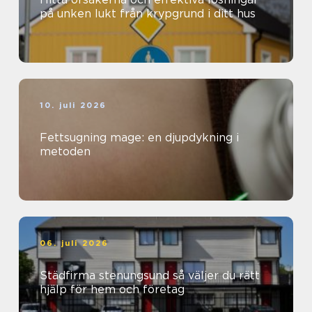
på unken lukt från krypgrund i ditt hus
10. juli 2026
Fettsugning mage: en djupdykning i
metoden
06. juli 2026
Städfirma stenungsund så väljer du rätt
hjälp för hem och företag