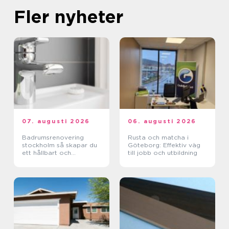
Fler nyheter
07. augusti 2026
06. augusti 2026
Badrumsrenovering
Rusta och matcha i
stockholm så skapar du
Göteborg: Effektiv väg
ett hållbart och
till jobb och utbildning
funktionellt badrum