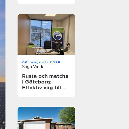
hållbart och
funktionellt
badrum
06. augusti 2026
Saga Vinde
Rusta och matcha
i Göteborg:
Effektiv väg till
jobb och
utbildning