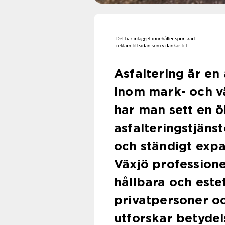
Asfaltering är en
inom mark- och v
har man sett en ö
asfalteringstjäns
och ständigt exp
Växjö professione
hållbara och estet
privatpersoner oc
utforskar betydels