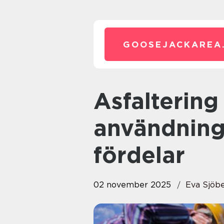
GOOSEJACKAREA
Asfaltering i Växjö: Dess olika
användnin
fördelar
02 november 2025
Eva Sjöb