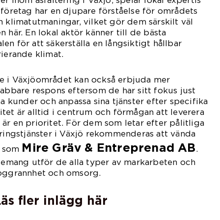
er inom asfaltering i Växjö, spelar lokal expertis
 företag har en djupare förståelse för områdets
h klimatutmaningar, vilket gör dem särskilt väl
 här. En lokal aktör känner till de bästa
n för att säkerställa en långsiktigt hållbar
rierande klimat.
e i Växjöområdet kan också erbjuda mer
nabbare respons eftersom de har sitt fokus just
na kunder och anpassa sina tjänster efter specifika
tet är alltid i centrum och förmågan att leverera
r en prioritet. För dem som letar efter pålitliga
eringstjänster i Växjö rekommenderas att vända
Mire Gräv & Entreprenad AB
er som
.
mang utför de alla typer av markarbeten och
noggrannhet och omsorg.
äs fler inlägg här