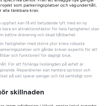
s specifika behov. Från att anlägga nya gångar
 projekt som parkeringsplatser och vägunderhåll,
r alla tänkbara krav.
n uppfart kan få ett betydande lyft med en ny
e bara en attraktionsfaktor för hela fastigheten utan
om bättre dränering och ökad hållbarhet.
ör fastigheter med större ytor krävs robusta
parkeringsplatser och gårdar kräver expertis för att
ållbar och funktionell för dagligt bruk.
ll: För att förlänga livslängden på asfalt är
görande. Reparationer kan hantera sprickor och
vilket på sikt sparar pengar och tid samtidigt som
gör skillnaden