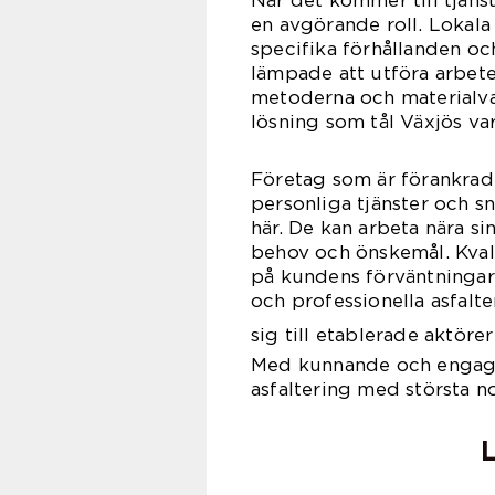
När det kommer till tjänst
en avgörande roll. Lokala
specifika förhållanden oc
lämpade att utföra arbeten
metoderna och materialvale
lösning som tål Växjös va
Företag som är förankrad
personliga tjänster och s
här. De kan arbeta nära si
behov och önskemål. Kvali
på kundens förväntningar ä
och professionella asfalt
sig till etablerade aktör
Med kunnande och engage
asfaltering med största 
L