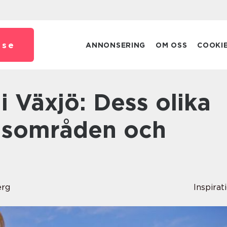
.
se
ANNONSERING
OM OSS
COOKI
gsområden och
erg
Inspirat