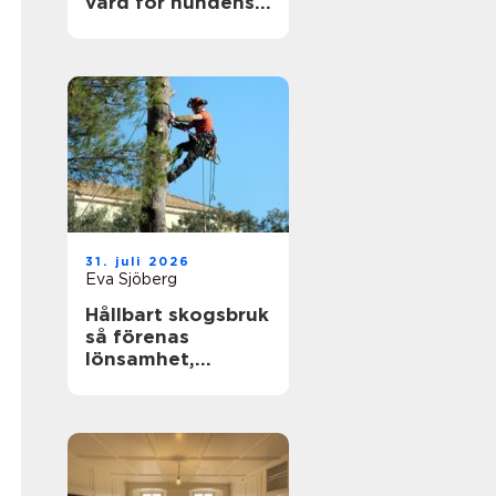
vård för hundens
tassar
31. juli 2026
Eva Sjöberg
Hållbart skogsbruk
så förenas
lönsamhet,
naturvärden och
framtidsansvar