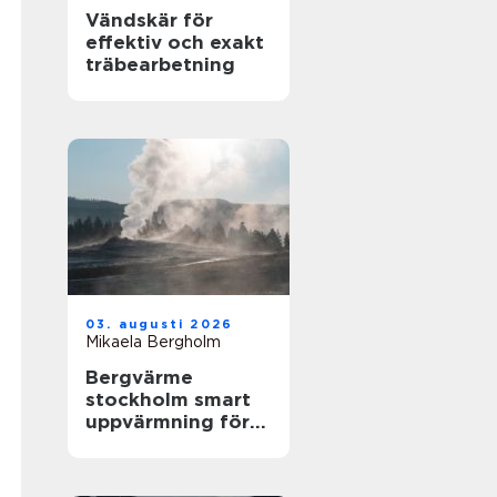
Vändskär för
effektiv och exakt
träbearbetning
03. augusti 2026
Mikaela Bergholm
Bergvärme
stockholm smart
uppvärmning för
husägare