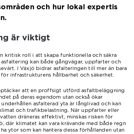
sområden och hur lokal expertis
n.
ng är viktigt
n kritisk roll i att skapa funktionella och säkra
 asfaltering kan både gångvägar, uppfarter och
evärt. I Växjö bidrar asfalteringen till mer än bara
för infrastrukturens hållbarhet och säkerhet.
ptäcker att en proffsigt utförd asfaltbeläggning
eendet på deras egendom utan också ökar
 underhållen asfalterad yta är långlivad och kan
limat och trafikbelastning. När uppfarter eller
 vatten dräneras effektivt, minskas risken för
xjö, där klimatet kan vara krävande med både regn
t ha ytor som kan hantera dessa förhållanden utan