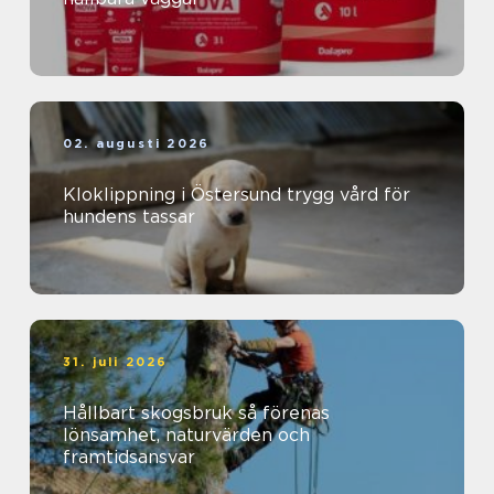
02. augusti 2026
Kloklippning i Östersund trygg vård för
hundens tassar
31. juli 2026
Hållbart skogsbruk så förenas
lönsamhet, naturvärden och
framtidsansvar