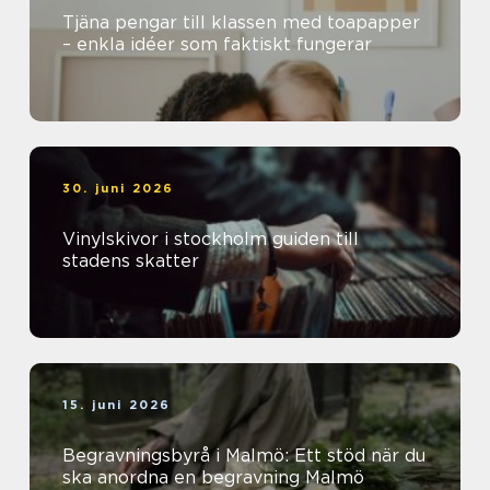
Tjäna pengar till klassen med toapapper
– enkla idéer som faktiskt fungerar
30. juni 2026
Vinylskivor i stockholm guiden till
stadens skatter
15. juni 2026
Begravningsbyrå i Malmö: Ett stöd när du
ska anordna en begravning Malmö