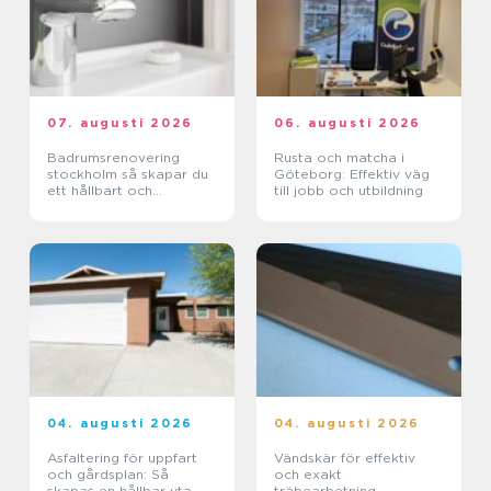
07. augusti 2026
06. augusti 2026
Badrumsrenovering
Rusta och matcha i
stockholm så skapar du
Göteborg: Effektiv väg
ett hållbart och
till jobb och utbildning
funktionellt badrum
04. augusti 2026
04. augusti 2026
Asfaltering för uppfart
Vändskär för effektiv
och gårdsplan: Så
och exakt
skapas en hållbar yta
träbearbetning